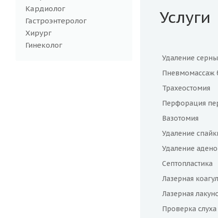
Кардиолог
Услуги
Гастроэнтеролог
Хирург
Гинеколог
Удаление серны
Пневмомассаж 
Трахеостомия
Перфорация пе
Вазотомия
Удаление спайки
Удаление адено
Септопластика
Лазерная коагу
Лазерная лакун
Проверка слуха