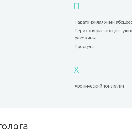
П
Паратонзиллярный абсцес
з
Перихондрит, абсцесс ушн
раковины
Простуда
Х
Хронический тонзиллит
голога