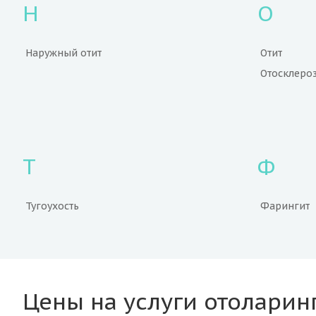
Н
О
Наружный отит
Отит
Отосклеро
Т
Ф
Тугоухость
Фарингит
Цены на услуги отоларин