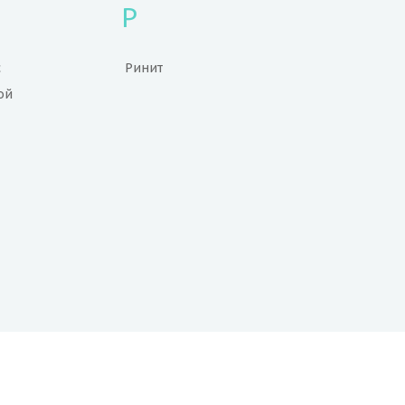
Р
с
Ринит
ой