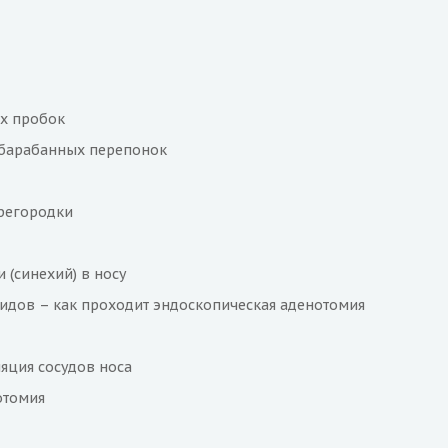
х пробок
барабанных перепонок
регородки
 (синехий) в носу
идов – как проходит эндоскопическая аденотомия
ляция сосудов носа
отомия