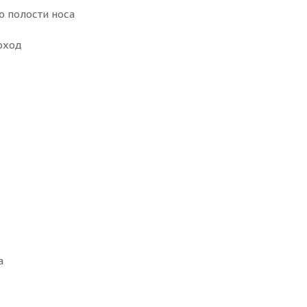
ю полости носа
оход
а