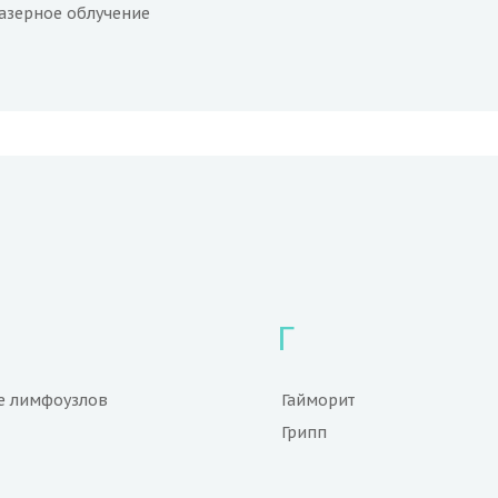
азерное облучение
Г
е лимфоузлов
Гайморит
Грипп