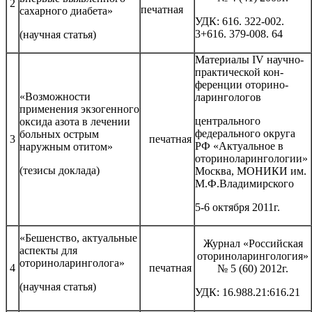
2
печатная
сахарного диабета»
УДК: 616. 322-002.
3+616. 379-008. 64
(научная статья)
Материалы IV научно-
практической кон-
ференции оторино-
«Возможности
ларингологов
применения экзогенного
центрального
оксида азота в лечении
федерального округа
больных острым
3
печатная
РФ «Актуальное в
наружным отитом»
оториноларингологии»
(тезисы доклада)
Москва, МОНИКИ им.
М.Ф.Владимирского
5-6 октября 2011г.
«Бешенство, актуальные
Журнал «Российская
аспекты для
оториноларингология»
оториноларинголога»
4
печатная
№ 5 (60) 2012г.
(научная статья)
УДК: 16.988.21:616.21