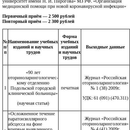
университет имени Н. И. Пирогова» МЗ РФ. «Организация
медицинской помощи при новой коронавирусной инфекции»
Первичный приём — 2 500 рублей
Повторный приём — 2 300 рублей
Форма
№
Наименование учебных
учебных
п/
изданий и научных
изданий
Выходные данные
п
трудов
и научных
трудов
«90 лет
оториноларингологичес-
Журнал «Российская
кому отделению
оториноларингология»
1
печатная
Подольской городской
№ 1 (38) 2009г.
клинической больницы»
УДК: 61 (091) (470.311)
(научная статья)
«Осложненное течение
Журнал «Российская
паратонзиллярного
оториноларингология»
абсцесса на фоне
№ 4 (41) 2009г.
впервые выявленного