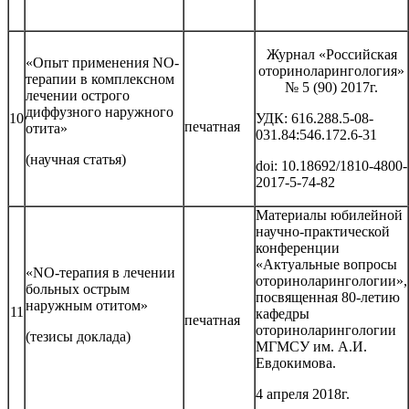
Журнал «Российская
«Опыт применения NO-
оториноларингология»
терапии в комплексном
№ 5 (90) 2017г.
лечении острого
диффузного наружного
10
УДК: 616.288.5-08-
печатная
отита»
031.84:546.172.6-31
(научная статья)
doi: 10.18692/1810-4800-
2017-5-74-82
Материалы юбилейной
научно-практической
конференции
«Актуальные вопросы
«NO-терапия в лечении
оториноларингологии»,
больных острым
посвященная 80-летию
наружным отитом»
11
кафедры
печатная
оториноларингологии
(тезисы доклада)
МГМСУ им. А.И.
Евдокимова.
4 апреля 2018г.