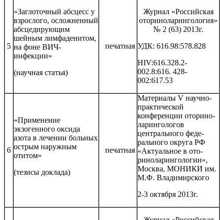
«Заглоточный абсцесс у
Журнал «Российская
взрослого, осложненный
оториноларингология»
абсцедирующим
№ 2 (63) 2013г.
шейным лимфаденитом,
5
печатная
УДК: 616.98:578.828
на фоне ВИЧ-
инфекции»
HIV:616.328.2-
002.8:616. 428-
(научная статья)
002:617.53
Материалы V научно-
практической
конференции оторино-
«Применение
ларингологов
экзогенного оксида
центрального феде-
азота в лечении больных
рального округа РФ
острым наружным
6
печатная
«Актуальное в ото-
отитом»
риноларингологии»,
Москва, МОНИКИ им.
(тезисы доклада)
М.Ф. Владимирского
2-3 октября 2013г.
Журнал «Российская