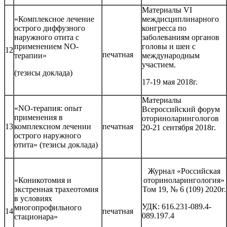
Материалы VI
«Комплексное лечение
междисциплинарного
острого диффузного
конгресса по
наружного отита с
заболеваниям органов
применением NO-
головы и шеи с
12
печатная
терапии»
международным
участием.
(тезисы доклада)
17-19 мая 2018г.
Материалы
«NO-терапия: опыт
Всероссийский форум
применения в
оториноларингологов
13
комплексном лечении
печатная
20-21 сентября 2018г.
острого наружного
отита» (тезисы доклада)
Журнал «Российская
«Коникотомия и
оториноларингология»
экстренная трахеотомия
Том 19, № 6 (109) 2020г.
в условиях
УДК: 616.231-089.4-
многопрофильного
14
печатная
089.197.4
стационара»