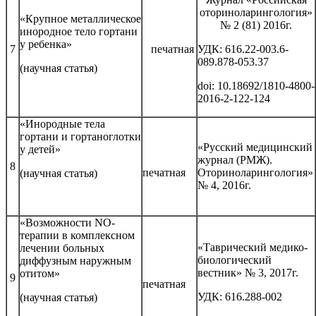
оториноларингология»
«Крупное металлическое
№ 2 (81) 2016г.
инородное тело гортани
у ребенка»
7
печатная
УДК: 616.22-003.6-
089.878-053.37
(научная статья)
doi: 10.18692/1810-4800-
2016-2-122-124
«Инородные тела
гортани и гортаноглотки
«Русский медицинский
у детей»
журнал (РМЖ).
8
печатная
Оториноларингология»
(научная статья)
№ 4, 2016г.
«Возможности NO-
терапии в комплексном
«Таврический медико-
лечении больных
биологический
диффузным наружным
вестник» № 3, 2017г.
отитом»
9
печатная
УДК: 616.288-002
(научная статья)