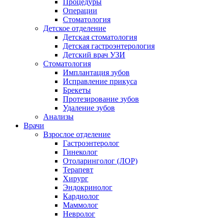
Процедуры
Операции
Стоматология
Детское отделение
Детская стоматология
Детская гастроэнтерология
Детский врач УЗИ
Стоматология
Имплантация зубов
Исправление прикуса
Брекеты
Протезирование зубов
Удаление зубов
Анализы
Врачи
Взрослое отделение
Гастроэнтеролог
Гинеколог
Отоларинголог (ЛОР)
Терапевт
Хирург
Эндокринолог
Кардиолог
Маммолог
Невролог