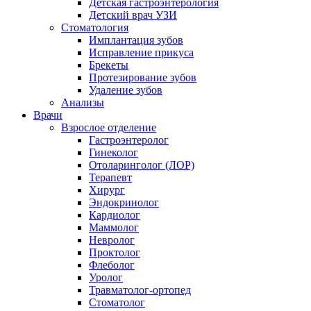
Детская гастроэнтерология
Детский врач УЗИ
Стоматология
Имплантация зубов
Исправление прикуса
Брекеты
Протезирование зубов
Удаление зубов
Анализы
Врачи
Взрослое отделение
Гастроэнтеролог
Гинеколог
Отоларинголог (ЛОР)
Терапевт
Хирург
Эндокринолог
Кардиолог
Маммолог
Невролог
Проктолог
Флеболог
Уролог
Травматолог-ортопед
Стоматолог