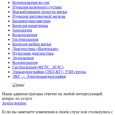
Колоноскопия во сне
Пункция коленного сустава
Выскабливание полости матки
Пункция щитовидной железы
Биоимпедансометрия
Биопсия кишечника
Аноскопия
Кольпоскопия
Гистероскопия
Биопсия шейки матки
Диагностика «Валеоскан»
Пульсовая диагностика
Эндоскопия
Колоноскопия
Гастроскопия (ФГДС, ЭГДС)
Эхокардиография (ЭХО-КГ) / УЗИ сердца
ЭКГ — Электрокардиография
Наши администраторы ответят на любой интересующий
вопрос по услуге
Задать вопрос
Если вы замечаете изменения в своем слухе или столкнулись с