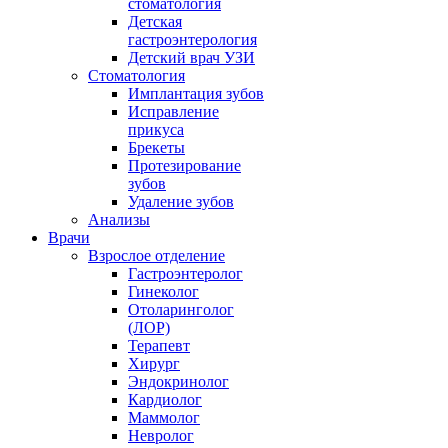
стоматология
Детская
гастроэнтерология
Детский врач УЗИ
Стоматология
Имплантация зубов
Исправление
прикуса
Брекеты
Протезирование
зубов
Удаление зубов
Анализы
Врачи
Взрослое отделение
Гастроэнтеролог
Гинеколог
Отоларинголог
(ЛОР)
Терапевт
Хирург
Эндокринолог
Кардиолог
Маммолог
Невролог