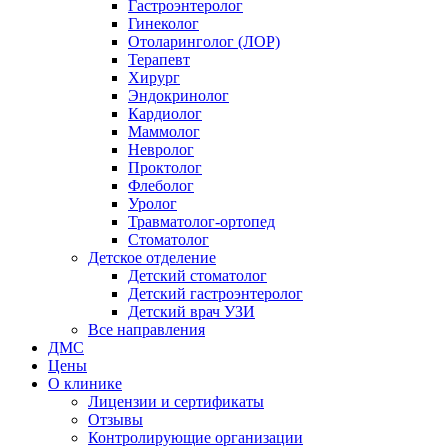
Гастроэнтеролог
Гинеколог
Отоларинголог (ЛОР)
Терапевт
Хирург
Эндокринолог
Кардиолог
Маммолог
Невролог
Проктолог
Флеболог
Уролог
Травматолог-ортопед
Стоматолог
Детское отделение
Детский стоматолог
Детский гастроэнтеролог
Детский врач УЗИ
Все направления
ДМС
Цены
О клинике
Лицензии и сертификаты
Отзывы
Контролирующие организации