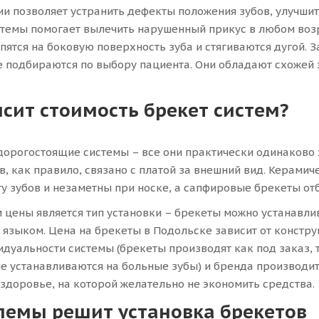
и позволяет устранить дефекты положения зубов, улучши
стемы помогает вылечить нарушенный прикус в любом воз
пятся на боковую поверхность зуба и стягиваются дугой. 
е подбираются по выбору пациента. Они обладают схожей 
исит стоимость брекет систем?
дорогостоящие системы – все они практически одинаково
, как правило, связано с платой за внешний вид. Керами
у зубов и незаметны при носке, а сапфировые брекеты отб
цены является тип установки – брекеты можно устанавлив
языком. Цена на брекеты в Подольске зависит от констр
идуальности системы (брекеты производят как под заказ,
е устанавливаются на больные зубы) и бренда производит
м здоровье, на которой желательно не экономить средства.
лемы решит установка брекетов