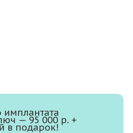
о имплантата
юч — 95 000 р. +
й в подарок!