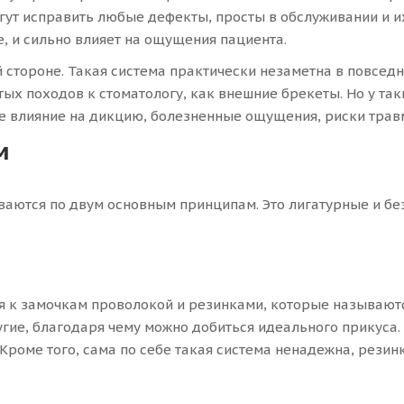
ут исправить любые дефекты, просты в обслуживании и их
, и сильно влияет на ощущения пациента.
 стороне. Такая система практически незаметна в повсед
тых походов к стоматологу, как внешние брекеты. Но у та
ое влияние на дикцию, болезненные ощущения, риски трав
м
ваются по двум основным принципам. Это лигатурные и бе
я к замочкам проволокой и резинками, которые называютс
гие, благодаря чему можно добиться идеального прикуса. 
роме того, сама по себе такая система ненадежна, резинки