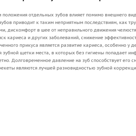
 положения отдельных зубов влияет помимо внешнего вида
убов приводит к таким неприятным последствиям, как тр
ми, дискомфорт в шее от неправильного движения челюстя
иск кариеса и других заболеваний, снижение эффективно
ченного прикуса является развитие кариеса, особенно у д
 зубной щетки места, в которых без гигиены попадает ин
етно. Долговременное давление на зуб способствует его 
рекеты являются лучшей разновидностью зубной коррекци