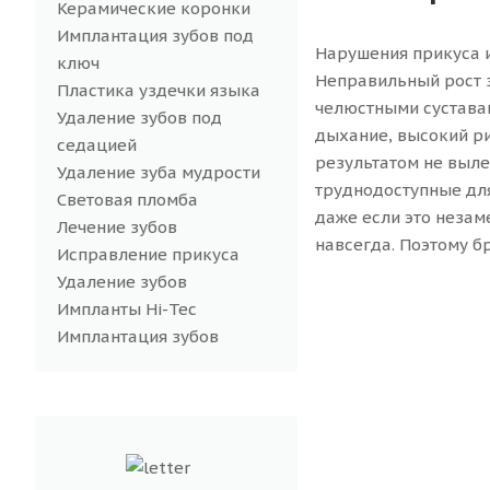
Керамические коронки
Имплантация зубов под
Нарушения прикуса и
ключ
Неправильный рост з
Пластика уздечки языка
челюстными сустава
Удаление зубов под
дыхание, высокий р
седацией
результатом не выле
Удаление зуба мудрости
труднодоступные для
Световая пломба
даже если это незам
Лечение зубов
навсегда. Поэтому б
Исправление прикуса
Удаление зубов
Импланты Hi-Tec
Имплантация зубов