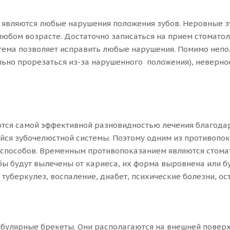
 являются любые нарушения положения зубов. Неровные з
любом возрасте. Достаточно записаться на прием стомато
истема позволяет исправить любые нарушения. Помимо неп
вильно прорезаться из-за нарушенного положения), неверн
тся самой эффективной разновидностью лечения благодар
ся зубочелюстной системы. Поэтому одним из противопоказ
 способов. Временным противопоказанием являются стома
зубы будут вылечены от кариеса, их форма выровнена или
туберкулез, воспаление, диабет, психические болезни, ос
булярные брекеты. Они располагаются на внешней поверхн