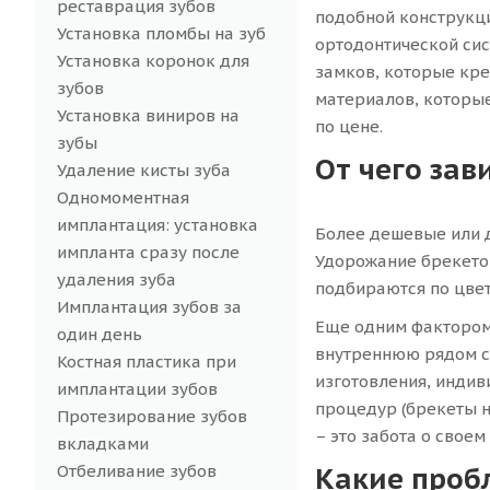
реставрация зубов
подобной конструкци
Установка пломбы на зуб
ортодонтической си
Установка коронок для
замков, которые кре
зубов
материалов, которы
Установка виниров на
по цене.
зубы
От чего зав
Удаление кисты зуба
Одномоментная
имплантация: установка
Более дешевые или 
импланта сразу после
Удорожание брекетов
удаления зуба
подбираются по цвет
Имплантация зубов за
Еще одним фактором 
один день
внутреннюю рядом с 
Костная пластика при
изготовления, индив
имплантации зубов
процедур (брекеты н
Протезирование зубов
– это забота о свое
вкладками
Отбеливание зубов
Какие проб