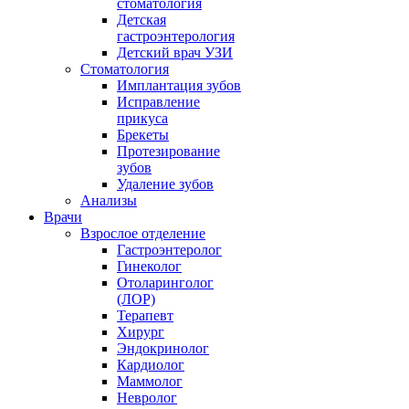
стоматология
Детская
гастроэнтерология
Детский врач УЗИ
Стоматология
Имплантация зубов
Исправление
прикуса
Брекеты
Протезирование
зубов
Удаление зубов
Анализы
Врачи
Взрослое отделение
Гастроэнтеролог
Гинеколог
Отоларинголог
(ЛОР)
Терапевт
Хирург
Эндокринолог
Кардиолог
Маммолог
Невролог