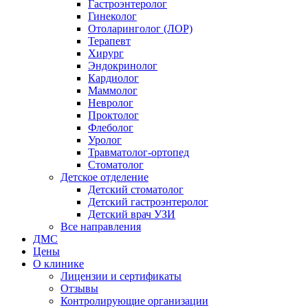
Гастроэнтеролог
Гинеколог
Отоларинголог (ЛОР)
Терапевт
Хирург
Эндокринолог
Кардиолог
Маммолог
Невролог
Проктолог
Флеболог
Уролог
Травматолог-ортопед
Стоматолог
Детское отделение
Детский стоматолог
Детский гастроэнтеролог
Детский врач УЗИ
Все направления
ДМС
Цены
О клинике
Лицензии и сертификаты
Отзывы
Контролирующие организации