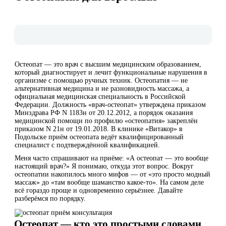
Остеопат — это врач с высшим медицинским образованием,
который диагностирует и лечит функциональные нарушения в
организме с помощью ручных техник. Остеопатия — не
альтернативная медицина и не разновидность массажа, а
официальная медицинская специальность в Российской
Федерации. Должность «врач-остеопат» утверждена приказом
Минздрава РФ N 1183н от 20.12.2012, а порядок оказания
медицинской помощи по профилю «остеопатия» закреплён
приказом N 21н от 19.01.2018. В клинике «Витакор» в
Подольске приём остеопата ведёт квалифицированный
специалист с подтверждённой квалификацией.
Меня часто спрашивают на приёме: «А остеопат — это вообще
настоящий врач?» Я понимаю, откуда этот вопрос. Вокруг
остеопатии накопилось много мифов — от «это просто модный
массаж» до «там вообще шаманство какое-то». На самом деле
всё гораздо проще и одновременно серьёзнее. Давайте
разберёмся по порядку.
Остеопат — кто это простыми словами