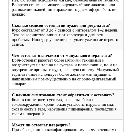
Нет. Остеопат использует мягкие, безболезненные техники.
Во время сеанса вы можете ощущать лёгкое давление или
растяжение тканей, но выраженного дискомфорта быть не
должно.
Сколько сеансов остеопатии нужно для результата?
Курс составляет от 3 до 7 сеансов с интервалом 1–2 недели.
Точное количество зависит от характера и давности
проблемы. Иногда улучшение наступает уже после первого
сеанса.
Чем остеопат отличается от мануального терапевта?
Врач-остеопат работает более мягкими техниками и
воздействует не только на суставы и позвоночник, но и на
внутренние органы, сосуды, нервную систему. Мануальный
терапевт чаще использует более жёсткие манипуляции,
направленные преимущественно на опорно-двигательный
аппарат.
С какими симптомами стоит обратиться к остеопату?
Боли в спине, шее, суставах, головные боли и
головокружения, хроническая усталость, нарушения сна,
скованность в теле, нарушения пищеварения, последствия
травм и операций.
Может ли остеопат навредить?
При обращении к квалифицированному врачу-остеопату с