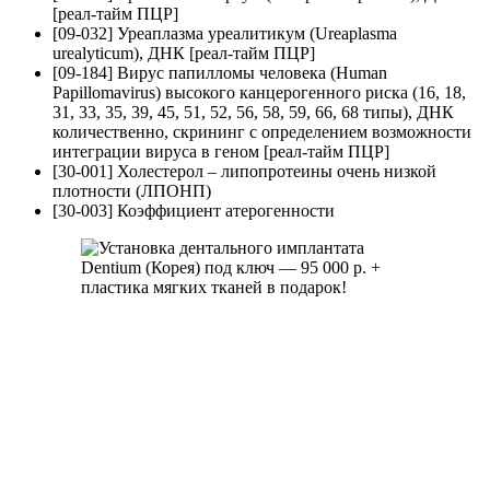
[реал-тайм ПЦР]
[09-032] Уреаплазма уреалитикум (Ureaplasma
urealyticum), ДНК [реал-тайм ПЦР]
[09-184] Вирус папилломы человека (Human
Papillomavirus) высокого канцерогенного риска (16, 18,
31, 33, 35, 39, 45, 51, 52, 56, 58, 59, 66, 68 типы), ДНК
количественно, скрининг с определением возможности
интеграции вируса в геном [реал-тайм ПЦР]
[30-001] Холестерол – липопротеины очень низкой
плотности (ЛПОНП)
[30-003] Коэффициент атерогенности