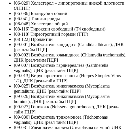
[06-029] Холестерол – липопротеины низкой плотности
(ЛПНП)
[06-036] Билирубин общий
[06-041] Триглицериды
[06-048] Холестерол общий
[08-116] Тироксин свободный (Т4 свободный)
[08-118] Тиреотропный гормон (ТТГ)
[08-122] Пролактин
[09-001] Возбудитель кандидоза (Candida albicans), ДНК
[реал-тайм ПЦР]
[09-002] Возбудитель хламидиоза (Chlamydia trachomatis),
ДНК [реал-тайм ПЦР]
[09-007] Возбудитель гарднереллеза (Gardnerella
vaginalis), ДНК [реал-тайм ПЦР]
[09-013] Вирус простого герпеса (Herpes Simplex Virus
1/2), ДНК [реал-тайм ПЦР]
[09-025] Возбудитель микоплазмоза (Mycoplasma
genitalium), ДНК [реал-тайм ПЦР]
[09-026] Возбудитель микоплазмоза (Mycoplasma
hominis), ДНК [реал-тайм ПЦР]
[09-027] Гонококк (Neisseria gonorrhoeae), ДНК [реал-
тайм ПЦР]
[09-030] Возбудитель трихомоноза (Trichomonas
vaginalis), ДНК [реал-тайм ПЦР]
[09-031] Уреаплазма парвум (Ureaplasma parvum), ДНК