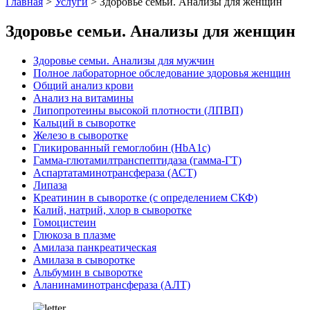
Главная
>
Услуги
>
Здоровье семьи. Анализы для женщин
Здоровье семьи. Анализы для женщин
Здоровье семьи. Анализы для мужчин
Полное лабораторное обследование здоровья женщин
Общий анализ крови
Анализ на витамины
Липопротеины высокой плотности (ЛПВП)
Кальций в сыворотке
Железо в сыворотке
Гликированный гемоглобин (HbA1c)
Гамма-глютамилтранспептидаза (гамма-ГТ)
Аспартатаминотрансфераза (АСТ)
Липаза
Креатинин в сыворотке (с определением СКФ)
Калий, натрий, хлор в сыворотке
Гомоцистеин
Глюкоза в плазме
Амилаза панкреатическая
Амилаза в сыворотке
Альбумин в сыворотке
Аланинаминотрансфераза (АЛТ)