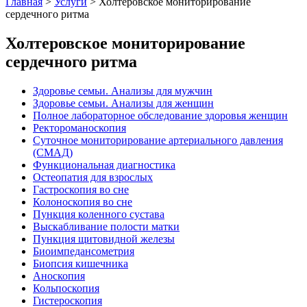
Главная
>
Услуги
>
Холтеровское мониторирование
сердечного ритма
Холтеровское мониторирование
сердечного ритма
Здоровье семьи. Анализы для мужчин
Здоровье семьи. Анализы для женщин
Полное лабораторное обследование здоровья женщин
Ректороманоскопия
Суточное мониторирование артериального давления
(СМАД)
Функциональная диагностика
Остеопатия для взрослых
Гастроскопия во сне
Колоноскопия во сне
Пункция коленного сустава
Выскабливание полости матки
Пункция щитовидной железы
Биоимпедансометрия
Биопсия кишечника
Аноскопия
Кольпоскопия
Гистероскопия