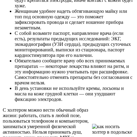
будут крепиться электроды, иначе контакт с кожей будет
хуже.
Женщинам удобнее надеть обтягивающую майку или
топ под основную одежду — это поможет
зафиксировать провода и сделает ношение прибора
незаметным.
С собой возьмите паспорт, направление врача (если
есть), результаты предыдущих исследований: ЭКГ,
эхокардиографии (УЗИ сердца), предыдущих суточных
мониторирований, выписки из стационара, паспорт
кардиостимулятора при его наличии.
Обязательно сообщите врачу обо всех принимаемых
препаратах — некоторые лекарства влияют на ритм, и
эту информацию нужно учитывать при расшифровке.
Самостоятельно отменять препараты без согласования с
врачом нельзя.
В день установки не используйте кремы, лосьоны и
масла на коже грудной клетки — они ухудшают
фиксацию электродов.
С холтером можно вести обычный образ
жизни: работать, спать в любой позе,
пользоваться телефоном и компьютером,
заниматься умеренной физической
активностью. Нельзя принимать душ,