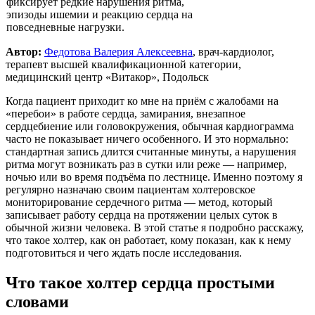
фиксирует редкие нарушения ритма,
эпизоды ишемии и реакцию сердца на
повседневные нагрузки.
Автор:
Федотова Валерия Алексеевна
, врач-кардиолог,
терапевт высшей квалификационной категории,
медицинский центр «Витакор», Подольск
Когда пациент приходит ко мне на приём с жалобами на
«перебои» в работе сердца, замирания, внезапное
сердцебиение или головокружения, обычная кардиограмма
часто не показывает ничего особенного. И это нормально:
стандартная запись длится считанные минуты, а нарушения
ритма могут возникать раз в сутки или реже — например,
ночью или во время подъёма по лестнице. Именно поэтому я
регулярно назначаю своим пациентам холтеровское
мониторирование сердечного ритма — метод, который
записывает работу сердца на протяжении целых суток в
обычной жизни человека. В этой статье я подробно расскажу,
что такое холтер, как он работает, кому показан, как к нему
подготовиться и чего ждать после исследования.
Что такое холтер сердца простыми
словами