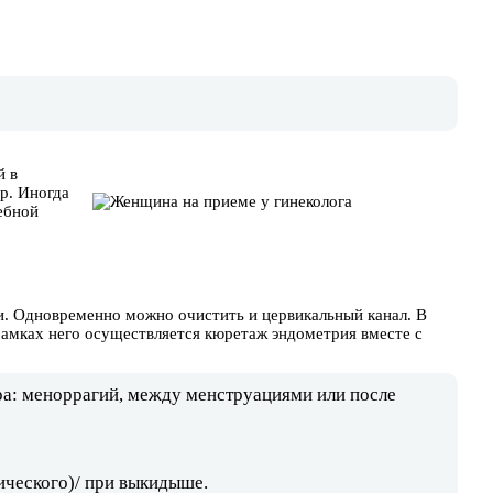
й в
ер. Иногда
ебной
и. Одновременно можно очистить и цервикальный канал. В
рамках него осуществляется кюретаж эндометрия вместе с
а: меноррагий, между менструациями или после
ического)/ при выкидыше.