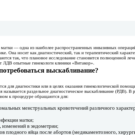
 матки — одна из наиболее распространенных инвазивных операци
ике. Она носит как диагностический, так и терапевтический характ
аются так, что плановое исследование становится полноценной леч
т ЛДВ опытные гинекологи клиники «Витакор».
потребоваться выскабливание?
ся для диагностики или в целях оказания гинекологической помощ
я называется раздельное диагностическое выскабливание (РДВ). В 
вном к процедуре обращаются для:
омальных менструальных кровотечений различного характер
нфекции матки;
, изменений в эндометрии;
ов плодного яйца после абортов (медикаментозного, хирург