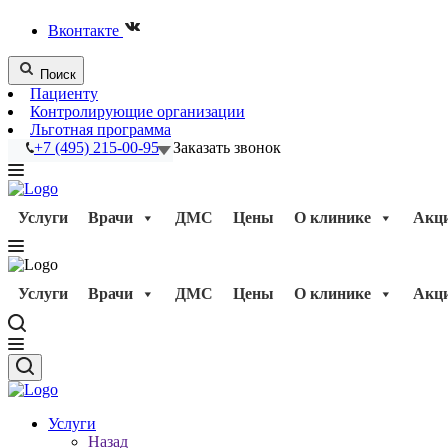
Вконтакте
Поиск
Пациенту
Контролирующие организации
Льготная программа
+7 (495) 215-00-95
Заказать звонок
Услуги
Врачи
ДМС
Цены
О клинике
Акц
Услуги
Врачи
ДМС
Цены
О клинике
Акц
Услуги
Назад