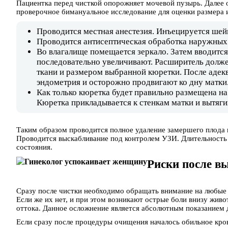
Пациентка перед чисткой опорожняет мочевой пузырь. Далее о
проверочное бимануальное исследование для оценки размера 
Проводится местная анестезия. Инъецируется шей
Проводится антисептическая обработка наружных
Во влагалище помещается зеркало. Затем вводитс
последовательно увеличивают. Расширитель долже
ткани и размером выбранной кюретки. После адек
эндометрия и осторожно продвигают ко дну матки
Как только кюретка будет правильно размещена н
Кюретка прикладывается к стенкам матки и вытягив
Таким образом проводится полное удаление замершего плода 
Проводится выскабливание под контролем УЗИ. Длительность ч
состояния.
Риски после в
Сразу после чистки необходимо обращать внимание на любые 
Если же их нет, и при этом возникают острые боли внизу живо
оттока. Данное осложнение является абсолютным показанием д
Если сразу после процедуры очищения началось обильное кров