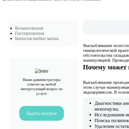
Кольпоскопия
Гистероскопия
Биопсия шейки матки
Выскабливание полости
гинекологической практ
обстоятельства складыв
манипуляцией. Проводя
Почему может 
Наши администраторы
Выскабливание проводит
ответят на любой
этом случае манипуляци
интересующий вопрос по
эндоцервиксом. В осно
услуге
Диагностики ан
менопаузы;
Задать вопрос
Исследования и
Поиска полипов
Удаления остатк