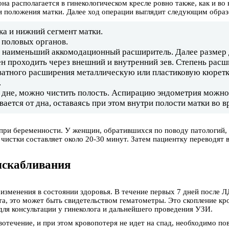
на располагается в гинекологическом кресле ровно также, как и в
и положения матки. Далее ход операции выглядит следующим образ
ка и нижний сегмент матки.
 половых органов.
я наименьший аккомодационный расширитель. Далее размер 
н проходить через внешний и внутренний зев. Степень расш
ватного расширения металлическую или пластиковую кюретку
.
а дне, можно чистить полость. Аспирацию эндометрия можн
ается от дна, оставаясь при этом внутри полости матки во 
при беременности. У женщин, обратившихся по поводу патологий, 
истки составляет около 20-30 минут. Затем пациентку переводят 
ыскабливания
изменения в состоянии здоровья. В течение первых 7 дней после 
та, это может быть свидетельством гематометры. Это скопление кро
ля консультации у гинеколога и дальнейшего проведения УЗИ.
отечение, и при этом кровопотеря не идет на спад, необходимо по