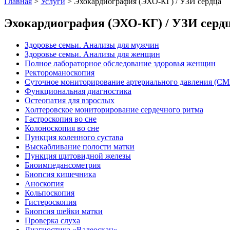
Главная
>
Услуги
>
Эхокардиография (ЭХО-КГ) / УЗИ сердца
Эхокардиография (ЭХО-КГ) / УЗИ серд
Здоровье семьи. Анализы для мужчин
Здоровье семьи. Анализы для женщин
Полное лабораторное обследование здоровья женщин
Ректороманоскопия
Суточное мониторирование артериального давления (С
Функциональная диагностика
Остеопатия для взрослых
Холтеровское мониторирование сердечного ритма
Гастроскопия во сне
Колоноскопия во сне
Пункция коленного сустава
Выскабливание полости матки
Пункция щитовидной железы
Биоимпедансометрия
Биопсия кишечника
Аноскопия
Кольпоскопия
Гистероскопия
Биопсия шейки матки
Проверка слуха
Диагностика «Валеоскан»