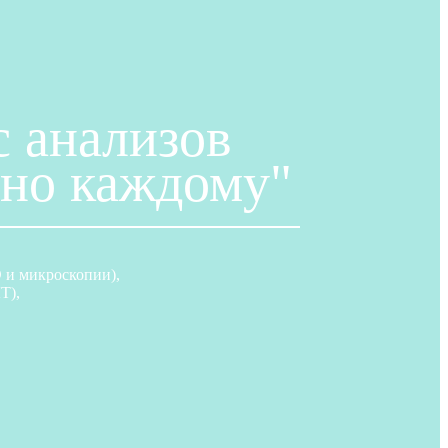
 анализов
ьно каждому"
 и микроскопии),
Т),