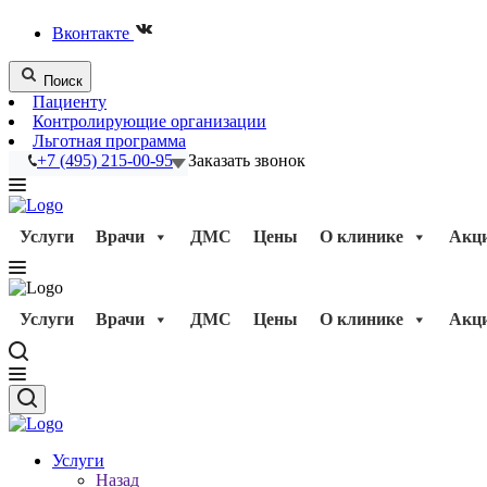
Вконтакте
Поиск
Пациенту
Контролирующие организации
Льготная программа
+7 (495) 215-00-95
Заказать звонок
Услуги
Врачи
ДМС
Цены
О клинике
Акц
Услуги
Врачи
ДМС
Цены
О клинике
Акц
Услуги
Назад