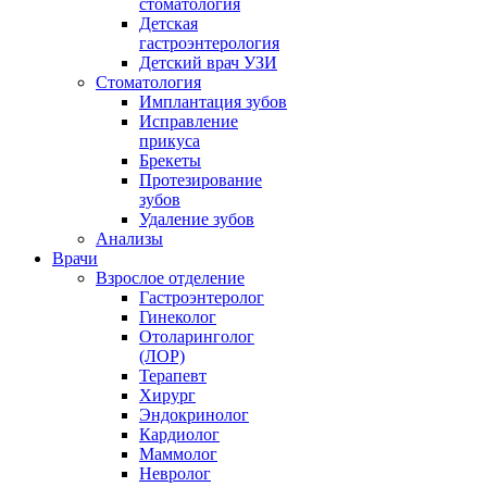
стоматология
Детская
гастроэнтерология
Детский врач УЗИ
Стоматология
Имплантация зубов
Исправление
прикуса
Брекеты
Протезирование
зубов
Удаление зубов
Анализы
Врачи
Взрослое отделение
Гастроэнтеролог
Гинеколог
Отоларинголог
(ЛОР)
Терапевт
Хирург
Эндокринолог
Кардиолог
Маммолог
Невролог