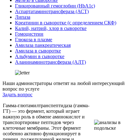
Железо в сыворотке
Гликированный гемоглобин (HbA1c)
Аспартатаминотрансфераза (АСТ)
Липаза
Креатинин в сыворотке (с определением СКФ)
Калий, натрий, хлор в сыворотке
Гомоцистеин
Глюкоза в плазме
Амилаза панкреатическая
Амилаза в сыворотке
Альбумин в сыворотке
Аланинаминотрансфераза (АЛТ)
Наши администраторы ответят на любой интересующий
вопрос по услуге
Задать вопрос
Гамма-глютамилтранспептидаза (гамма-
ГТ) — это фермент, который играет
важную роль в обмене аминокислот и
транспортировке пептидов через
клеточные мембраны. Этот фермент
особенно активно функционирует в
печени, поджелудочной железе и