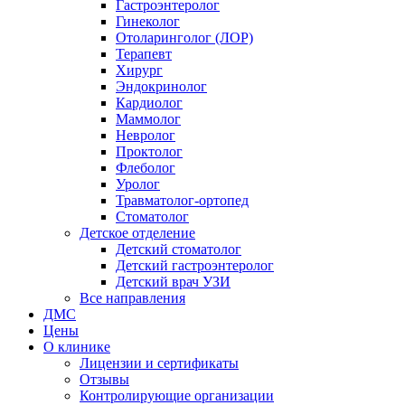
Гастроэнтеролог
Гинеколог
Отоларинголог (ЛОР)
Терапевт
Хирург
Эндокринолог
Кардиолог
Маммолог
Невролог
Проктолог
Флеболог
Уролог
Травматолог-ортопед
Стоматолог
Детское отделение
Детский стоматолог
Детский гастроэнтеролог
Детский врач УЗИ
Все направления
ДМС
Цены
О клинике
Лицензии и сертификаты
Отзывы
Контролирующие организации