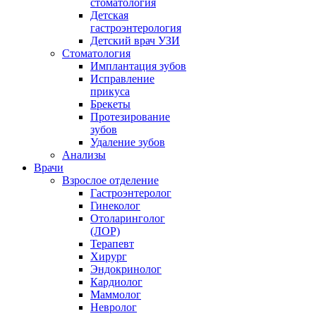
стоматология
Детская
гастроэнтерология
Детский врач УЗИ
Стоматология
Имплантация зубов
Исправление
прикуса
Брекеты
Протезирование
зубов
Удаление зубов
Анализы
Врачи
Взрослое отделение
Гастроэнтеролог
Гинеколог
Отоларинголог
(ЛОР)
Терапевт
Хирург
Эндокринолог
Кардиолог
Маммолог
Невролог