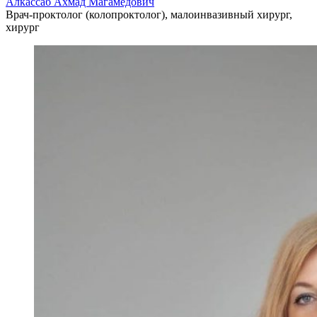
Алкассаб Ахмад Магамедович
Врач-проктолог (колопроктолог), малоинвазивный хирург,
хирург