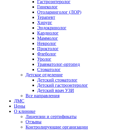
Гастроэнтеролог
Гинеколог
Отоларинголог (ЛОР)
Терапевт
Хирург
Эндокринолог
Кардиолог
Маммолог
Невролог
Проктолог
Флеболог
Уролог
Травматолог-ортопед
Стоматолог
Детское отделение
Детский стоматолог
Детский гастроэнтеролог
Детский врач УЗИ
Все направления
ДМС
Цены
О клинике
Лицензии и сертификаты
Отзывы
Контролирующие организации