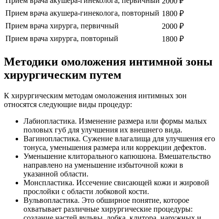
Прием врача акушера-гинеколога, первичный
2000 ₽
Прием врача акушера-гинеколога, повторный
1800 ₽
Прием врача хирурга, первичный
2000 ₽
Прием врача хирурга, повторный
1800 ₽
Методики омоложения интимной зоны
хирургическим путем
К хирургическим методам омоложения интимных зон
относятся следующие виды процедур:
Лабиопластика. Изменение размера или формы малых
половых губ для улучшения их внешнего вида.
Вагинопластика. Сужение влагалища для улучшения его
тонуса, уменьшения размера или коррекции дефектов.
Уменьшение клиторального капюшона. Вмешательство
направлено на уменьшение избыточной кожи в
указанной области.
Монспластика. Иссечение свисающей кожи и жировой
прослойки с области лобковой кости.
Вульвопластика. Это обширное понятие, которое
охватывает различные хирургические процедуры:
создание частей вульвы, лобка, клитора, наружных и