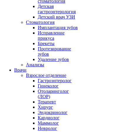
стоматология
Детская
гастроэнтерология
Детский врач УЗИ
Стоматология
Имплантация зубов
Исправление
прикуса
Брекеты
Протезирование
зубов
Удаление зубов
Анализы
Врачи
Взрослое отделение
Гастроэнтеролог
Гинеколог
Отоларинголог
(ЛОР)
Терапевт
Хирург
Эндокринолог
Кардиолог
Маммолог
Невролог