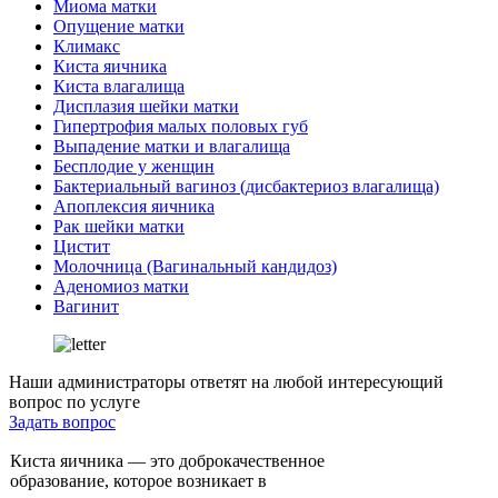
Миома матки
Опущение матки
Климакс
Киста яичника
Киста влагалища
Дисплазия шейки матки
Гипертрофия малых половых губ
Выпадение матки и влагалища
Бесплодие у женщин
Бактериальный вагиноз (дисбактериоз влагалища)
Апоплексия яичника
Рак шейки матки
Цистит
Молочница (Вагинальный кандидоз)
Аденомиоз матки
Вагинит
Наши администраторы ответят на любой интересующий
вопрос по услуге
Задать вопрос
Киста яичника — это доброкачественное
образование, которое возникает в