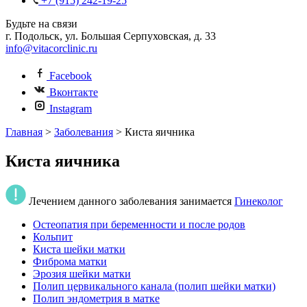
+7 (915) 242-19-25
Будьте на связи
г. Подольск, ул. Большая Серпуховская, д. 33
info@vitacorclinic.ru
Facebook
Вконтакте
Instagram
Главная
>
Заболевания
>
Киста яичника
Киста яичника
Лечением данного заболевания занимается
Гинеколог
Остеопатия при беременности и после родов
Кольпит
Киста шейки матки
Фиброма матки
Эрозия шейки матки
Полип цервикального канала (полип шейки матки)
Полип эндометрия в матке