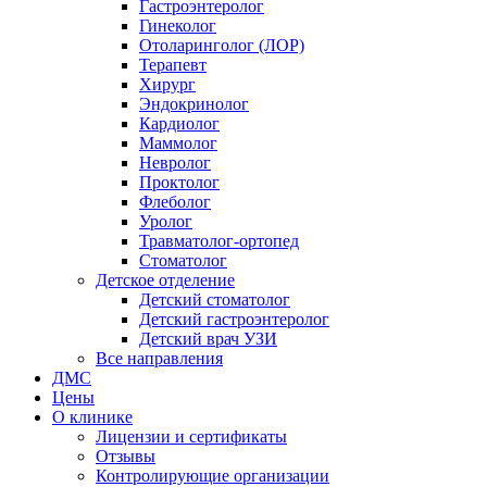
Гастроэнтеролог
Гинеколог
Отоларинголог (ЛОР)
Терапевт
Хирург
Эндокринолог
Кардиолог
Маммолог
Невролог
Проктолог
Флеболог
Уролог
Травматолог-ортопед
Стоматолог
Детское отделение
Детский стоматолог
Детский гастроэнтеролог
Детский врач УЗИ
Все направления
ДМС
Цены
О клинике
Лицензии и сертификаты
Отзывы
Контролирующие организации