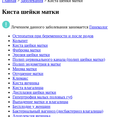
Главная
>
Заболевания
>
Киста шейки матки
Киста шейки матки
Лечением данного заболевания занимается
Гинеколог
Остеопатия при беременности и после родов
Кольпит
Киста шейки матки
Фиброма матки
Эрозия шейки матки
Полип цервикального канала (полип шейки матки)
Полип эндометрия в матке
Миома матки
Опущение матки
Климакс
Киста яичника
Киста влагалища
Дисплазия шейки матки
Гипертрофия малых половых губ
Выпадение матки и влагалища
Бесплодие у женщин
Бактериальный вагиноз (дисбактериоз влагалища)
Апоплексия яичника