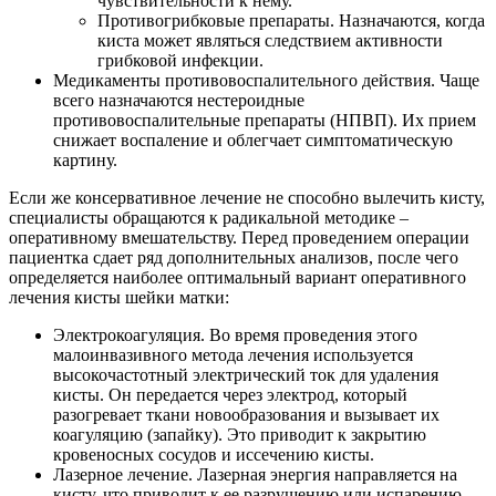
чувствительности к нему.
Противогрибковые препараты. Назначаются, когда
киста может являться следствием активности
грибковой инфекции.
Медикаменты противовоспалительного действия. Чаще
всего назначаются нестероидные
противовоспалительные препараты (НПВП). Их прием
снижает воспаление и облегчает симптоматическую
картину.
Если же консервативное лечение не способно вылечить кисту,
специалисты обращаются к радикальной методике –
оперативному вмешательству. Перед проведением операции
пациентка сдает ряд дополнительных анализов, после чего
определяется наиболее оптимальный вариант оперативного
лечения кисты шейки матки:
Электрокоагуляция. Во время проведения этого
малоинвазивного метода лечения используется
высокочастотный электрический ток для удаления
кисты. Он передается через электрод, который
разогревает ткани новообразования и вызывает их
коагуляцию (запайку). Это приводит к закрытию
кровеносных сосудов и иссечению кисты.
Лазерное лечение. Лазерная энергия направляется на
кисту, что приводит к ее разрушению или испарению.