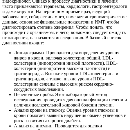
эндокринолог. Однако к процессу диагностики и лечения
часто привлекаются терапевты, кардиологи, гастроэнтерологи
и даже хирурги. На первичном приеме врач, ведущий
заболевание, собирает анамнез, измеряет антропометрические
данные, основные физикальные показатели и ИМТ, чтобы
диагностировать степень ожирения. Чтобы понять, что
происходит с организмом, и чего, возможно, следует ожидать
от ожирения, назначаются исследования. В базовый список
диагностики входит:
Липидограмма. Проводится для определения уровня
жиров в крови, включая холестерин общий, LDL-
холестерин (липопротеин низкой плотности), HDL-
холестерин (липопротеин высокой плотности) и
триглицериды. Высокие уровни LDL-холестерина и
триглицеридов, а также низкие уровни HDL-
холестерина связаны с высоким риском сердечно-
сосудистых заболеваний.
Печеночные пробы. Этот лабораторный метод
исследования проводится для оценки функции печени и
наличия неалкогольной жировой болезни печени.
Анализ крови на глюкозу. Оценка уровня глюкозы в
крови помогает выявить нарушения обмена углеводов и
риск развития сахарного диабета.
Анализ на инсулин. Проводится для оценки