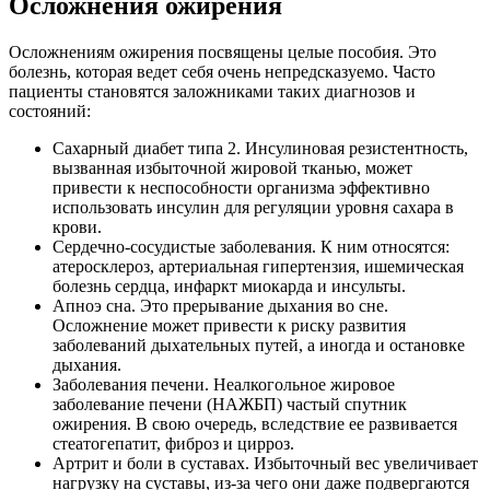
Осложнения ожирения
Осложнениям ожирения посвящены целые пособия. Это
болезнь, которая ведет себя очень непредсказуемо. Часто
пациенты становятся заложниками таких диагнозов и
состояний:
Сахарный диабет типа 2. Инсулиновая резистентность,
вызванная избыточной жировой тканью, может
привести к неспособности организма эффективно
использовать инсулин для регуляции уровня сахара в
крови.
Сердечно-сосудистые заболевания. К ним относятся:
атеросклероз, артериальная гипертензия, ишемическая
болезнь сердца, инфаркт миокарда и инсульты.
Апноэ сна. Это прерывание дыхания во сне.
Осложнение может привести к риску развития
заболеваний дыхательных путей, а иногда и остановке
дыхания.
Заболевания печени. Неалкогольное жировое
заболевание печени (НАЖБП) частый спутник
ожирения. В свою очередь, вследствие ее развивается
стеатогепатит, фиброз и цирроз.
Артрит и боли в суставах. Избыточный вес увеличивает
нагрузку на суставы, из-за чего они даже подвергаются