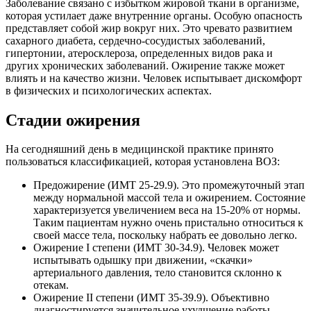
Заболевание связано с избытком жировой ткани в организме,
которая устилает даже внутренние органы. Особую опасность
представляет собой жир вокруг них. Это чревато развитием
сахарного диабета, сердечно-сосудистых заболеваний,
гипертонии, атеросклероза, определенных видов рака и
других хронических заболеваний. Ожирение также может
влиять и на качество жизни. Человек испытывает дискомфорт
в физических и психологических аспектах.
Стадии ожирения
На сегодняшний день в медицинской практике принято
пользоваться классификацией, которая установлена ВОЗ:
Предожирение (ИМТ 25-29.9). Это промежуточный этап
между нормальной массой тела и ожирением. Состояние
характеризуется увеличением веса на 15-20% от нормы.
Таким пациентам нужно очень пристально относиться к
своей массе тела, поскольку набрать ее довольно легко.
Ожирение I степени (ИМТ 30-34.9). Человек может
испытывать одышку при движении, «скачки»
артериального давления, тело становится склонно к
отекам.
Ожирение II степени (ИМТ 35-39.9). Объективно
диагностируется значительное ухудшение работы