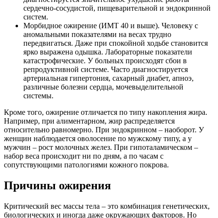
сердечно-сосудистой, пищеварительной и эндокринной
систем.
Морбидное ожирение (ИМТ 40 и выше). Человеку с
аномальными показателями на весах трудно
передвигаться. Даже при спокойной ходьбе становится
ярко выражена одышка. Лабораторные показатели
катастрофические. У больных происходят сбои в
репродуктивной системе. Часто диагностируется
артериальная гипертония, сахарный диабет, апноэ,
различные болезни сердца, мочевыделительной
системы.
Кроме того, ожирение отличается по типу накопления жира.
Например, при алиментарном, жир распределяется
относительно равномерно. При эндокринном – наоборот. У
женщин наблюдается оволосение по мужскому типу, а у
мужчин – рост молочных желез. При гипоталамическом –
набор веса происходит ни по дням, а по часам с
сопутствующими патологиями кожного покрова.
Причины ожирения
Критический вес массы тела – это комбинация генетических,
биологических и иногда даже окружающих факторов. Но