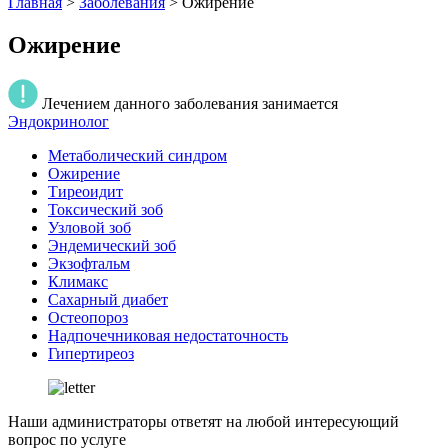
Главная
>
Заболевания
>
Ожирение
Ожирение
Лечением данного заболевания занимается
Эндокринолог
Метаболический синдром
Ожирение
Тиреоидит
Токсический зоб
Узловой зоб
Эндемический зоб
Экзофтальм
Климакс
Сахарный диабет
Остеопороз
Надпочечниковая недостаточность
Гипертиреоз
Наши администраторы ответят на любой интересующий
вопрос по услуге