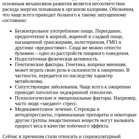
основным механизмом развития является несоответствие
расхода энергии попавшим в организм калориям. Обозначим,
что чаще всего приводит больного к такому запущенному
состоянию:
Бесконтрольное употребление пищи. Переедание,
предпочтение в жирной, жареной и сладкой пище,
насыщенной трансжирами, холестерином, ГМО и
другими «вредностями». Сюда же можно отнести
булимию – одно из расстройств пищевого поведения.
Недостаточная физическая активность.
Генетические факторы. Генетика, вопреки мнениям,
может играть свою роль в склонности к ожирению. В
частности, передается по наследству характер
метаболизма.
Сопутствующие заболевания. Чаще всего к ожирению
приводят патологии эндокринной этиологии.
Психологические и эмоциональные факторы. Например,
часто люди «заедают» стресс.
Медикаментозное лечение. Стероиды и
антидепрессанты, гормональные препараты и некоторые
другие группы лекарственных веществ могут вызывать
прирост веса в качестве побочного эффекта.
Сейчас к причинам стали относить и социокультурный