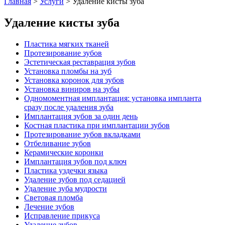
Главная
>
Услуги
>
Удаление кисты зуба
Удаление кисты зуба
Пластика мягких тканей
Протезирование зубов
Эстетическая реставрация зубов
Установка пломбы на зуб
Установка коронок для зубов
Установка виниров на зубы
Одномоментная имплантация: установка импланта
сразу после удаления зуба
Имплантация зубов за один день
Костная пластика при имплантации зубов
Протезирование зубов вкладками
Отбеливание зубов
Керамические коронки
Имплантация зубов под ключ
Пластика уздечки языка
Удаление зубов под седацией
Удаление зуба мудрости
Световая пломба
Лечение зубов
Исправление прикуса
Удаление зубов