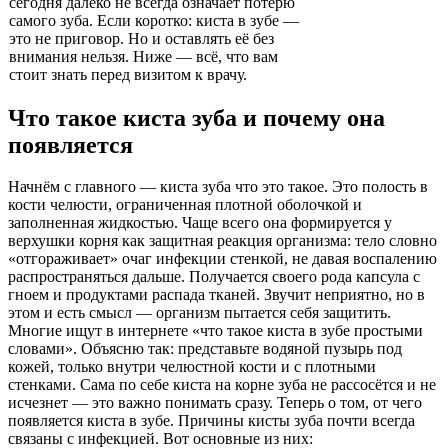
сегодня далеко не всегда означает потерю
самого зуба. Если коротко: киста в зубе —
это не приговор. Но и оставлять её без
внимания нельзя. Ниже — всё, что вам
стоит знать перед визитом к врачу.
Что такое киста зуба и почему она
появляется
Начнём с главного — киста зуба что это такое. Это полость в
кости челюсти, ограниченная плотной оболочкой и
заполненная жидкостью. Чаще всего она формируется у
верхушки корня как защитная реакция организма: тело словно
«отгораживает» очаг инфекции стенкой, не давая воспалению
распространяться дальше. Получается своего рода капсула с
гноем и продуктами распада тканей. Звучит неприятно, но в
этом и есть смысл — организм пытается себя защитить.
Многие ищут в интернете «что такое киста в зубе простыми
словами». Объясню так: представьте водяной пузырь под
кожей, только внутри челюстной кости и с плотными
стенками. Сама по себе киста на корне зуба не рассосётся и не
исчезнет — это важно понимать сразу. Теперь о том, от чего
появляется киста в зубе. Причины кисты зуба почти всегда
связаны с инфекцией. Вот основные из них: