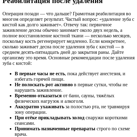
Реабилитация после удаления
Операция позади — что дальше? Грамотная реабилитация во
многом определяет результат. Частый вопрос: «удаление зуба с
кистой как долго заживает». Отвечу так: первичное
заживление десны обычно занимает около двух недель, а
полное восстановление костной ткани — несколько месяцев,
поскольку кость регенерирует медленно. Если конкретнее,
сколько заживает десна после удаления зуба с кистой — в
среднем десять-пятнадцать дней до закрытия раны. Дайте
организму это время. Основные рекомендации после удаления
зуба с кистой:
В первые часы не есть
, пока действует анестезия, и
избегать горячей пищи.
Не полоскать рот активно
в первые сутки, чтобы не
нарушить заживление.
Временно отказаться
от бани, сауны, тяжёлых
физических нагрузок и алкоголя.
Аккуратно ухаживать
за полостью рта, не травмируя
зону операции.
При отёке прикладывать холод
снаружи короткими
сеансами.
Принимать назначенные препараты
строго по схеме
врача.