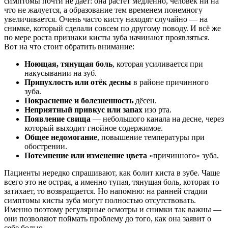
симптомы почти не даёт: она растёт медленно, человек ни на
что не жалуется, а образование тем временем понемногу
увеличивается. Очень часто кисту находят случайно — на
снимке, который сделали совсем по другому поводу. И всё же
по мере роста признаки кисты зуба начинают проявляться.
Вот на что стоит обратить внимание:
Ноющая, тянущая боль
, которая усиливается при
накусывании на зуб.
Припухлость или отёк десны
в районе причинного
зуба.
Покраснение и болезненность
дёсен.
Неприятный привкус или запах
изо рта.
Появление свища
— небольшого канала на десне, через
который выходит гнойное содержимое.
Общее недомогание
, повышение температуры при
обострении.
Потемнение или изменение цвета
«причинного» зуба.
Пациенты нередко спрашивают, как болит киста в зубе. Чаще
всего это не острая, а именно тупая, тянущая боль, которая то
затихает, то возвращается. Но напомню: на ранней стадии
симптомы кисты зуба могут полностью отсутствовать.
Именно поэтому регулярные осмотры и снимки так важны —
они позволяют поймать проблему до того, как она заявит о
себе болью.