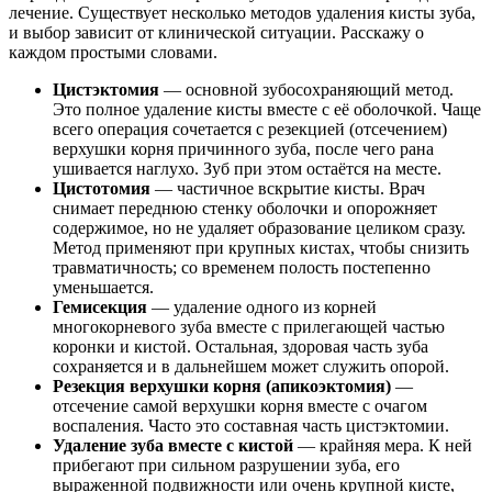
лечение. Существует несколько методов удаления кисты зуба,
и выбор зависит от клинической ситуации. Расскажу о
каждом простыми словами.
Цистэктомия
— основной зубосохраняющий метод.
Это полное удаление кисты вместе с её оболочкой. Чаще
всего операция сочетается с резекцией (отсечением)
верхушки корня причинного зуба, после чего рана
ушивается наглухо. Зуб при этом остаётся на месте.
Цистотомия
— частичное вскрытие кисты. Врач
снимает переднюю стенку оболочки и опорожняет
содержимое, но не удаляет образование целиком сразу.
Метод применяют при крупных кистах, чтобы снизить
травматичность; со временем полость постепенно
уменьшается.
Гемисекция
— удаление одного из корней
многокорневого зуба вместе с прилегающей частью
коронки и кистой. Остальная, здоровая часть зуба
сохраняется и в дальнейшем может служить опорой.
Резекция верхушки корня (апикоэктомия)
—
отсечение самой верхушки корня вместе с очагом
воспаления. Часто это составная часть цистэктомии.
Удаление зуба вместе с кистой
— крайняя мера. К ней
прибегают при сильном разрушении зуба, его
выраженной подвижности или очень крупной кисте,