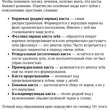
Чтобы понимать логику лечения, полезно знать, что кисты
бывают разными. Перечислю основные виды кист зубов с
пояснениями простыми словами:
Корневая (радикулярная) киста
— самая
распространённая. Формируется у верхушки корня на
фоне хронического воспаления. Именно с ней мы
сталкиваемся чаще всего.
Фолликулярная киста зуба
— образуется вокруг
коронки непрорезавшегося или неправильно растущего
зуба (фолликул — это зачаток зуба). Часто встречается у
молодых пациентов в период смены зубов.
Резидуальная (остаточная) киста
— остаётся в кости
после удаления зуба, если воспалительный очаг не был
убран полностью.
Примордиальная киста
— развивается из зачатка зуба
ещё на этапе его формирования.
Киста прорезывания
— возникает над
прорезывающимся зубом, чаще у детей.
Боковая киста
— располагается сбоку от корня, а не у
его верхушки.
Кальцинирующая киста
— более редкий вид с
включениями обызвествлённой ткани в стенке.
Точный вид образования врач определяет по снимку. От этого