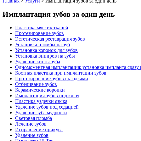
Главная
>
Услуги
>
Имплантация зубов за один день
Имплантация зубов за один день
Пластика мягких тканей
Протезирование зубов
Эстетическая реставрация зубов
Установка пломбы на зуб
Установка коронок для зубов
Установка виниров на зубы
Удаление кисты зуба
Одномоментная имплантация: установка импланта сразу п
Костная пластика при имплантации зубов
Протезирование зубов вкладками
Отбеливание зубов
Керамические коронки
Имплантация зубов под ключ
Пластика уздечки языка
Удаление зубов под седацией
Удаление зуба мудрости
Световая пломба
Лечение зубов
Исправление прикуса
Удаление зубов
Импланты Hi-Tec