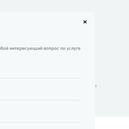
© 2023 Все права защищены.
×
Лицензии
Карта сайта
бой интересующий вопрос по услуге
Отзывы
Реквизиты
Контролирующие организации
Обработка персональных данных