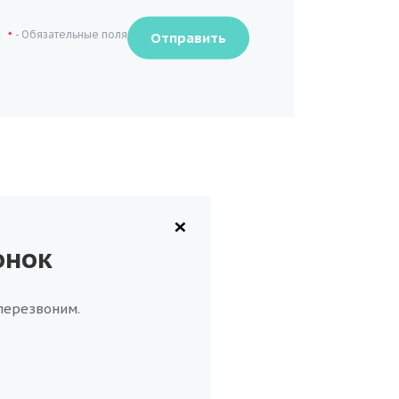
- Обязательные поля
*
×
онок
перезвоним.