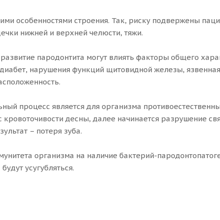
ими особенностями строения. Так, риску подвержены пац
ечки нижней и верхней челюсти, тяжи.
 развитие пародонтита могут влиять факторы общего харак
 диабет, нарушения функций щитовидной железы, язвенная
расположенность.
ьный процесс является для организма противоестественн
 кровоточивости десны, далее начинается разрушение свя
ультат – потеря зуба.
ммунитета организма на наличие бактерий-пародонтопатоге
 будут усугубляться.