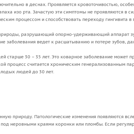
чительно в деснах. Проявляется кровоточивостью, особен
апаха изо рта. Зачастую эти симптомы не проявляются в с
еским процессом и способствовать переходу гингивита в 
природы, разрушающий опорно-удерживающий аппарат зуб
ние заболевания ведет к расшатыванию и потере зубов, д
ей старше 30 – 35 лет. Это коварное заболевание может п
кой процесс считается хроническим генерализованным пар
лодых людей до 30 лет.
ую природу. Патологические изменения появляются всле
 под неровными краями коронки или пломбы. Если регуляр