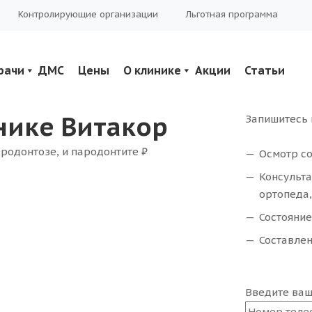
Контролирующие организации
Льготная программа
рачи
ДМС
Цены
О клинике
Акции
Статьи
нике Витакор
Запишитесь 
ародонтозе, и пародонтите
₽
Осмотр со
Консульта
ортопеда,
Состояние
Составлен
Введите ва