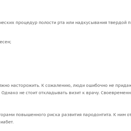
еских процедур полости рта или надкусывания твердой пи
есен;
лжно насторожить. К сожалению, люди ошибочно не прид
 Однако не стоит откладывать визит к врачу. Своевремен
рами повышенного риска развития пародонтита. К ним от
диабет.