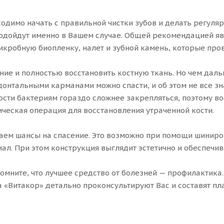
одимо начать с правильной чистки зубов и делать регуляр
 подойдут именно в Вашем случае. Общей рекомендацией 
микробную биопленку, налет и зубной камень, которые пр
ние и полностью восстановить костную ткань. Но чем дал
одонтальными карманами можно спасти, и об этом не все з
ости бактериям гораздо сложнее закрепляться, поэтому в
ическая операция для восстановления утраченной кости.
ваем шансы на спасение. Это возможно при помощи шиниро
л. При этом конструкция выглядит эстетично и обеспечив
мните, что лучшее средство от болезней — профилактика
 «Витакор» детально проконсультируют Вас и составят пл