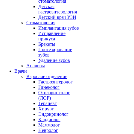
стоматология
Детская
гастроэнтерология
Детский врач УЗИ
Стоматология
Имплантация зубов
Исправление
прикуса
Брекеты
Протезирование
зубов
Удаление зубов
Анализы
Врачи
Взрослое отделение
Гастроэнтеролог
Гинеколог
Отоларинголог
(ЛОР)
Терапевт
Хирург
Эндокринолог
Кардиолог
Маммолог
Невролог