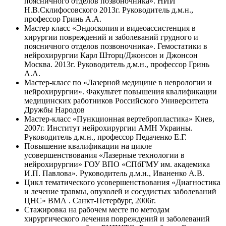
поясничного отделов позвоночника». НИИ
Н.В.Склифосовского 2013г. Руководитель д.м.н.,
профессор Гринь А.А.
Мастер класс «Эндоскопия и видеоассистенция в
хирургии повреждений и заболеваний грудного и
поясничного отделов позвоночника». Гемостатики в
нейрохирургии Карл Шторц/Джонсон и Джонсон
Москва. 2013г. Руководитель д.м.н., профессор Гринь
А.А.
Мастер-класс по «Лазерной медицине в неврологии и
нейрохирургии». Факультет повышения квалификации
медицинских работников Российского Университета
Дружбы Народов
Мастер-класс «Пункционная вертебропластика» Киев,
2007г. Институт нейрохирургии АМН Украины.
Руководитель д.м.н., профессор Педаченко Е.Г.
Повышение квалификации на цикле
усовершенствования «Лазерные технологии в
нейрохирургии» ГОУ ВПО «СПбГМУ им. академика
И.П. Павлова». Руководитель д.м.н., Иваненко А.В.
Цикл тематического усовершенствования «Диагностика
и лечение травмы, опухолей и сосудистых заболеваний
ЦНС» ВМА . Санкт-Петербург, 2006г.
Стажировка на рабочем месте по методам
хирургического лечения повреждений и заболеваний