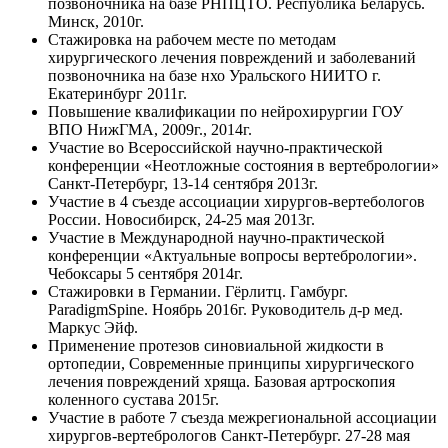
позвоночника на базе РНПЦТО. Республика Беларусь.
Минск, 2010г.
Стажировка на рабочем месте по методам
хирургического лечения повреждений и заболеваний
позвоночника на базе нхо Уральского НИИТО г.
Екатеринбург 2011г.
Повышение квалификации по нейрохирургии ГОУ
ВПО НижГМА, 2009г., 2014г.
Участие во Всероссийской научно-практической
конференции «Неотложные состояния в вертебрологии»
Санкт-Петербург, 13-14 сентября 2013г.
Участие в 4 съезде ассоциации хирургов-вертебологов
России. Новосибирск, 24-25 мая 2013г.
Участие в Международной научно-практической
конференции «Актуальные вопросы вертебрологии».
Чебоксары 5 сентября 2014г.
Стажировки в Германии. Гёрлитц. Гамбург.
РaradigmSpine. Ноябрь 2016г. Руководитель д-р мед.
Маркус Эйф.
Применение протезов синовиальной жидкости в
ортопедии, Современные принципы хирургического
лечения повреждений хряща. Базовая артроскопия
коленного сустава 2015г.
Участие в работе 7 съезда межрегиональной ассоциации
хирургов-вертебрологов Санкт-Петербург. 27-28 мая