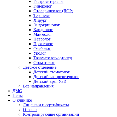
Гастроэнтеролог
Гинеколог
Отоларинголог (ЛОР)
Терапевт
Хирург
Эндокринолог
Кардиолог
Маммолог
Невролог
Проктолог
Флеболог
Уролог
Травматолог-ортопед
Стоматолог
Детское отделение
Детский стоматолог
Детский гастроэнтеролог
Детский врач УЗИ
Все направления
ДМС
Цены
О клинике
Лицензии и сертификаты
Отзывы
Контролирующие организации