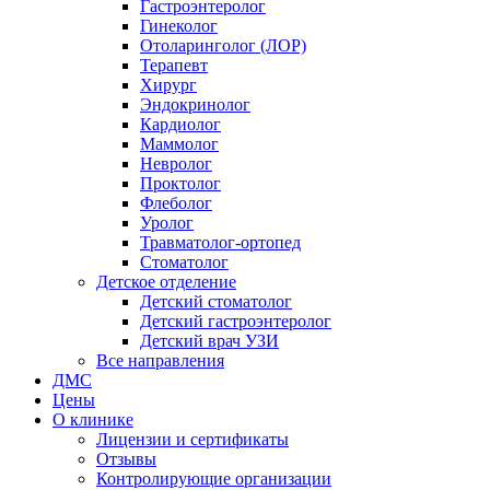
Гастроэнтеролог
Гинеколог
Отоларинголог (ЛОР)
Терапевт
Хирург
Эндокринолог
Кардиолог
Маммолог
Невролог
Проктолог
Флеболог
Уролог
Травматолог-ортопед
Стоматолог
Детское отделение
Детский стоматолог
Детский гастроэнтеролог
Детский врач УЗИ
Все направления
ДМС
Цены
О клинике
Лицензии и сертификаты
Отзывы
Контролирующие организации