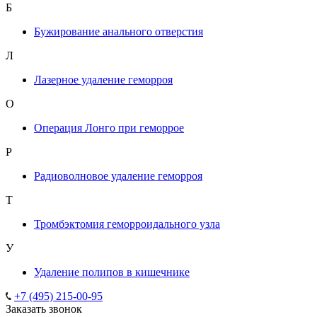
Б
Бужирование анального отверстия
Л
Лазерное удаление геморроя
О
Операция Лонго при геморрое
Р
Радиоволновое удаление геморроя
Т
Тромбэктомия геморроидального узла
У
Удаление полипов в кишечнике
+7 (495) 215-00-95
Заказать звонок