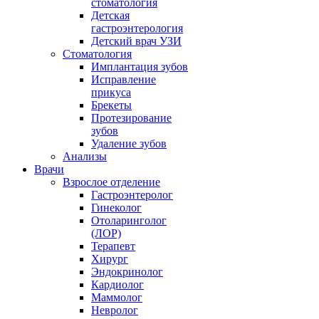
стоматология
Детская
гастроэнтерология
Детский врач УЗИ
Стоматология
Имплантация зубов
Исправление
прикуса
Брекеты
Протезирование
зубов
Удаление зубов
Анализы
Врачи
Взрослое отделение
Гастроэнтеролог
Гинеколог
Отоларинголог
(ЛОР)
Терапевт
Хирург
Эндокринолог
Кардиолог
Маммолог
Невролог